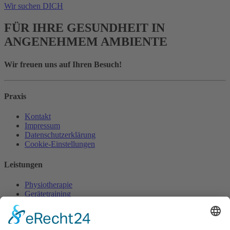
Wir suchen DICH
FÜR IHRE GESUNDHEIT IN
ANGENEHMEM AMBIENTE
Wir freuen uns auf Ihren Besuch!
Praxis
Kontakt
Impressum
Datenschutzerklärung
Cookie-Einstellungen
Leistungen
Physiotherapie
Gerätetraining
Atemtherapie
Beckenbodentraining
Wellness