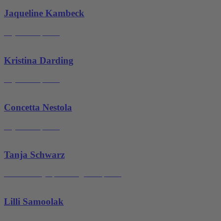
Jaqueline Kambeck
Physiotherapeutin
Kristina Darding
Physiotherapeutin
Concetta Nestola
Physiotherapeutin
Tanja Schwarz
Masseurin/Lymphdrainagetherapeutin
Lilli Samoolak
Physiotherapeutin