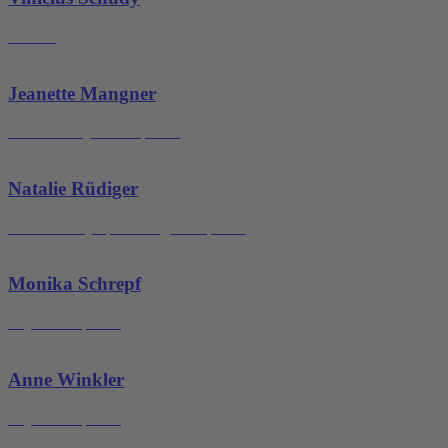
Inhaber
Jeanette Mangner
Leitende Physiotherapeutin
Natalie Rüdiger
Masseurin/Lymphdrainagetherapeutin
Monika Schrepf
Physiotherapeutin
Anne Winkler
Physiotherapeutin