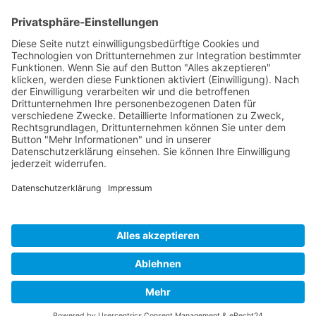
Über uns
Praxis - Galerie
Virtueller Rundgang
Das Team
Videos
Kontakt & Öffnungszeiten
Neuwieder Physiotherapie
Dierdorfer Straße 93
02631 - 9466180
Diese E-Mail-Adresse ist vor Spambots geschützt! Zur Anzeige
muss JavaScript eingeschaltet sein.
--
Mo - Do 08:00 - 20:00 Uhr
Fr 08:00 - 16:00 Uhr
(weitere Termine nach Absprache)
Bitte Termin stets vereinbaren!
COPYRIGHT © NEUWIEDER PHYSIOTHERAPIEPRAXIS VINICIUS
SCHUDY - Alle Rechte vorbehalten