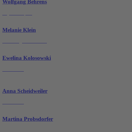
Wolfgang Behrens
Physiotherapeut
Melanie Klein
Betreuung Gerätetraining
Ewelina Kolosowski
Praxisleitung
Anna Scheidweiler
Praxisleitung
Martina Probsdorfer
Empfang