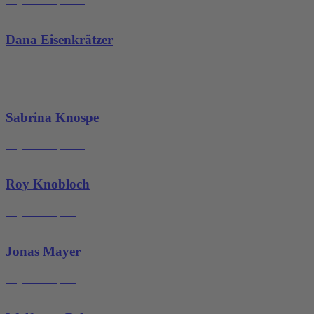
Dana Eisenkrätzer
Masseurin/Lymphdrainagetherapeutin
Sabrina Knospe
Physiotherapeutin
Roy Knobloch
Physiotherapeut
Jonas Mayer
Physiotherapeut