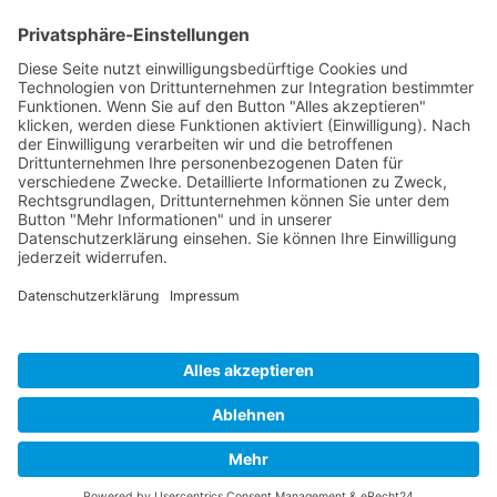
Über uns
Praxis - Galerie
Virtueller Rundgang
Das Team
Videos
Kontakt & Öffnungszeiten
Neuwieder Physiotherapie
Dierdorfer Straße 93
02631 - 9466180
Diese E-Mail-Adresse ist vor Spambots geschützt! Zur Anzeige
muss JavaScript eingeschaltet sein.
--
Mo - Do 08:00 - 20:00 Uhr
Fr 08:00 - 16:00 Uhr
(weitere Termine nach Absprache)
Bitte Termin stets vereinbaren!
COPYRIGHT © NEUWIEDER PHYSIOTHERAPIEPRAXIS VINICIUS
SCHUDY - Alle Rechte vorbehalten