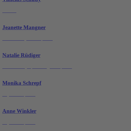
Inhaber
Jeanette Mangner
Leitende Physiotherapeutin
Natalie Rüdiger
Masseurin/Lymphdrainagetherapeutin
Monika Schrepf
Physiotherapeutin
Anne Winkler
Physiotherapeutin