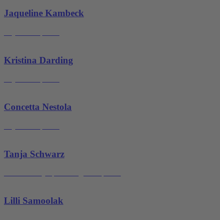
Jaqueline Kambeck
Physiotherapeutin
Kristina Darding
Physiotherapeutin
Concetta Nestola
Physiotherapeutin
Tanja Schwarz
Masseurin/Lymphdrainagetherapeutin
Lilli Samoolak
Physiotherapeutin