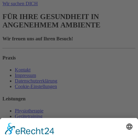
Wir suchen DICH
FÜR IHRE GESUNDHEIT IN
ANGENEHMEM AMBIENTE
Wir freuen uns auf Ihren Besuch!
Praxis
Kontakt
Impressum
Datenschutzerklärung
Cookie-Einstellungen
Leistungen
Physiotherapie
Gerätetraining
Atemtherapie
Beckenbodentraining
Wellness