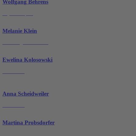
Wolfgang Behrens
Physiotherapeut
Melanie Klein
Betreuung Gerätetraining
Ewelina Kolosowski
Praxisleitung
Anna Scheidweiler
Praxisleitung
Martina Probsdorfer
Empfang