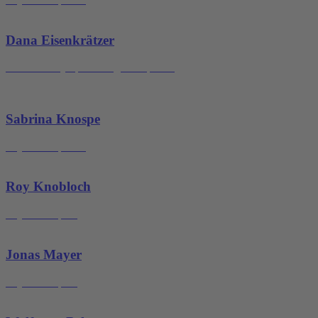
Dana Eisenkrätzer
Masseurin/Lymphdrainagetherapeutin
Sabrina Knospe
Physiotherapeutin
Roy Knobloch
Physiotherapeut
Jonas Mayer
Physiotherapeut